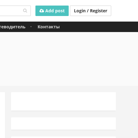
Add post
Login / Register
теводитель
Контакты