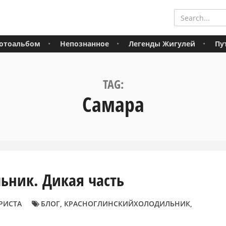
отоальбом
Непознанное
Легенды Жигулей
Пу
TAG:
Самара
ьник. Дикая часть
РИСТА
БЛОГ
,
КРАСНОГЛИНСКИЙХОЛОДИЛЬНИК
,