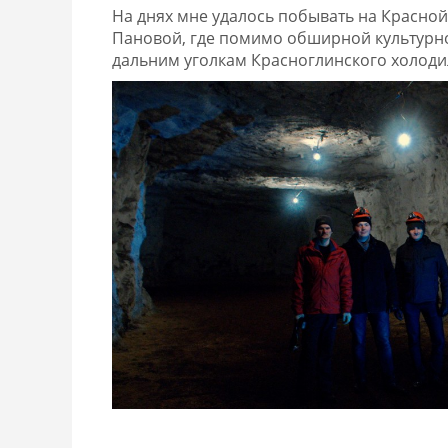
На днях мне удалось побывать на Красной
Пановой, где помимо обширной культурно
дальним уголкам Красноглинского холоди