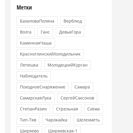
Метки
БахиловаПоляна
Верблюд
Волга
Ганс
ДевьяГора
КаменнаяЧаша
КрасноглинскийХолодильник
Лепешка
МолодецкийКурган
Наблюдатель
ПоходноеСнаряжение
Самара
СамарскаяЛука
СергейСаксонов
СтепанРазин
Стрельная
Схема
Тип-Тяв
Чарокайка
Шелехметь
Ширяево
Ширяевская-1