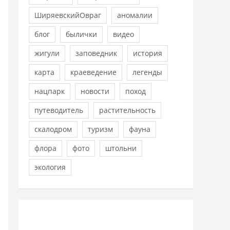
ШиряевскийОвраг
аномалии
блог
былички
видео
жигули
заповедник
история
карта
краеведение
легенды
нацпарк
новости
поход
путеводитель
растительность
скалодром
туризм
фауна
флора
фото
штольни
экология