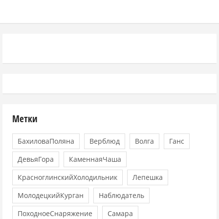
Метки
БахиловаПоляна
Верблюд
Волга
Ганс
ДевьяГора
КаменнаяЧаша
КрасноглинскийХолодильник
Лепешка
МолодецкийКурган
Наблюдатель
ПоходноеСнаряжение
Самара