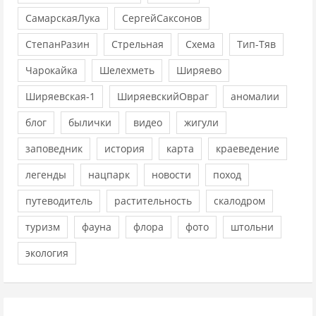
СамарскаяЛука
СергейСаксонов
СтепанРазин
Стрельная
Схема
Тип-Тяв
Чарокайка
Шелехметь
Ширяево
Ширяевская-1
ШиряевскийОвраг
аномалии
блог
былички
видео
жигули
заповедник
история
карта
краеведение
легенды
нацпарк
новости
поход
путеводитель
растительность
скалодром
туризм
фауна
флора
фото
штольни
экология