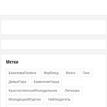
Метки
БахиловаПоляна
Верблюд
Волга
Ганс
ДевьяГора
КаменнаяЧаша
КрасноглинскийХолодильник
Лепешка
МолодецкийКурган
Наблюдатель