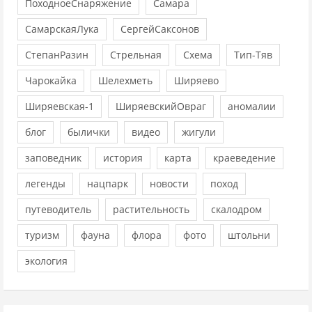
ПоходноеСнаряжение
Самара
СамарскаяЛука
СергейСаксонов
СтепанРазин
Стрельная
Схема
Тип-Тяв
Чарокайка
Шелехметь
Ширяево
Ширяевская-1
ШиряевскийОвраг
аномалии
блог
былички
видео
жигули
заповедник
история
карта
краеведение
легенды
нацпарк
новости
поход
путеводитель
растительность
скалодром
туризм
фауна
флора
фото
штольни
экология