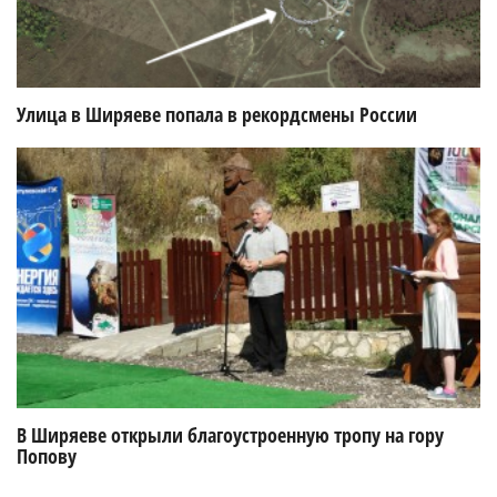
Улица в Ширяеве попала в рекордсмены России
В Ширяеве открыли благоустроенную тропу на гору
Попову