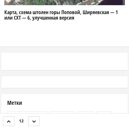
Карта, схема штолен горы Поповой, Ширяевская — 1
или СХТ — 6, улучшенная версия
Метки
БахиловаПоляна
Верблюд
Волга
Ганс
12
ДевьяГора
КаменнаяЧаша