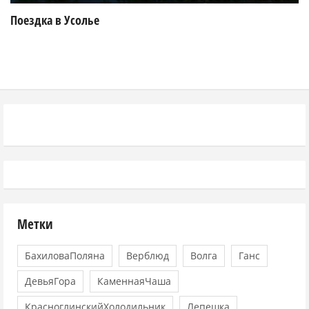
Поездка в Усолье
Метки
БахиловаПоляна
Верблюд
Волга
Ганс
ДевьяГора
КаменнаяЧаша
КрасноглинскийХолодильник
Лепешка