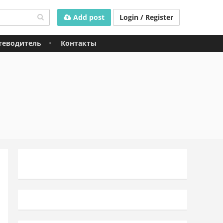
Add post
Login / Register
теводитель
Контакты