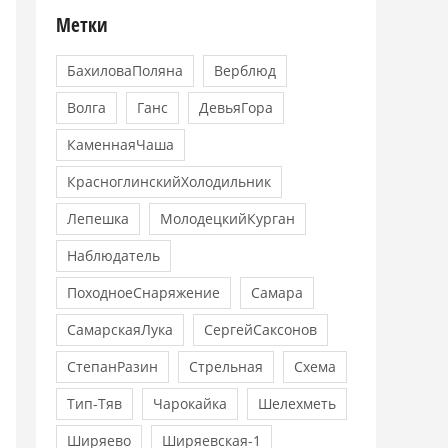
Метки
БахиловаПоляна
Верблюд
Волга
Ганс
ДевьяГора
КаменнаяЧаша
КрасноглинскийХолодильник
Лепешка
МолодецкийКурган
Наблюдатель
ПоходноеСнаряжение
Самара
СамарскаяЛука
СергейСаксонов
СтепанРазин
Стрельная
Схема
Тип-Тяв
Чарокайка
Шелехметь
Ширяево
Ширяевская-1