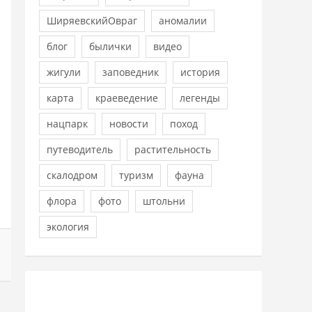
ШиряевскийОвраг
аномалии
блог
былички
видео
жигули
заповедник
история
карта
краеведение
легенды
нацпарк
новости
поход
путеводитель
растительность
скалодром
туризм
фауна
флора
фото
штольни
экология