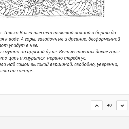
в. Только Волга плеснет тяжелой волной в борта да
 к воде. А горы, загадочные и древние, бесформенной
вот упадут в нее.
 и смутно на царской душе. Величественны дикие горы.
то царь и хмурится, нервно теребя ус.
ила над самой высокой вершиной, свободно, уверенно,
тели на солнце.
…
40