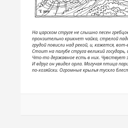
На царском струге не слышно песен гребцо
пронзительно крикнет чайка, стрелой падая
грудой повисли над рекой, и, кажется, вот-
Стоит на палубе струга великий государь,
Что-то державное есть в них. Чувствует э
И вдруг он увидел орла. Могучая птица пар
по-хозяйски. Огромные крылья тускло блес