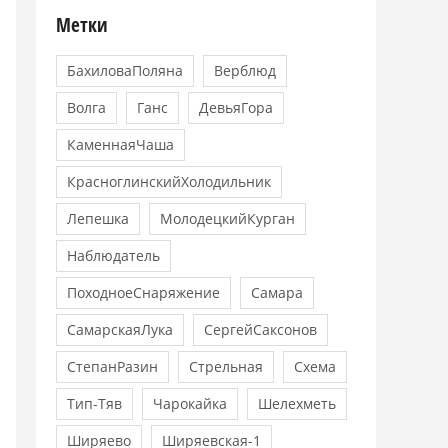
Метки
БахиловаПоляна
Верблюд
Волга
Ганс
ДевьяГора
КаменнаяЧаша
КрасноглинскийХолодильник
Лепешка
МолодецкийКурган
Наблюдатель
ПоходноеСнаряжение
Самара
СамарскаяЛука
СергейСаксонов
СтепанРазин
Стрельная
Схема
Тип-Тяв
Чарокайка
Шелехметь
Ширяево
Ширяевская-1