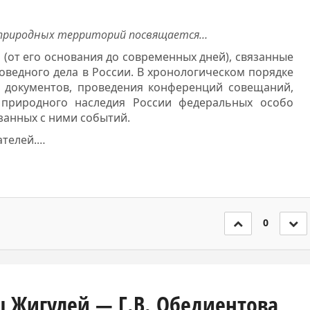
ых природных территорий посвящается…
(от его основания до современных дней), связанные
ведного дела в России. В хронологическом порядке
 документов, проведения конференций совещаний,
 природного наследия России федеральных особо
занных с ними событий.
ателей.
…
0
 Жигулей — Г.В. Обедиентова