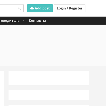
Add post
Login / Register
теводитель
Контакты