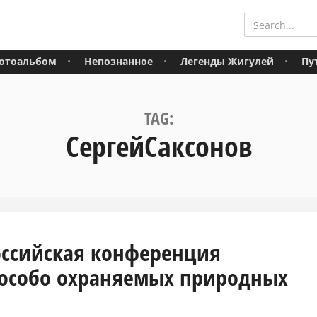
отоальбом
Непознанное
Легенды Жигулей
Пу
TAG:
СергейСаксонов
оссийская конференция
особо охраняемых природных