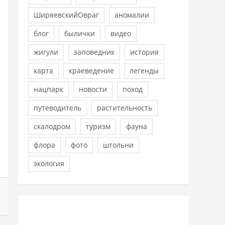
ШиряевскийОвраг
аномалии
блог
былички
видео
жигули
заповедник
история
карта
краеведение
легенды
нацпарк
новости
поход
путеводитель
растительность
скалодром
туризм
фауна
флора
фото
штольни
экология