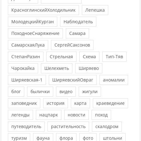
КрасноглинскийХолодильник
Лепешка
МолодецкийКурган
Наблюдатель
ПоходноеСнаряжение
Самара
СамарскаяЛука
СергейСаксонов
СтепанРазин
Стрельная
Схема
Тип-Тяв
Чарокайка
Шелехметь
Ширяево
Ширяевская-1
ШиряевскийОвраг
аномалии
блог
былички
видео
жигули
заповедник
история
карта
краеведение
легенды
нацпарк
новости
поход
путеводитель
растительность
скалодром
туризм
фауна
флора
фото
штольни