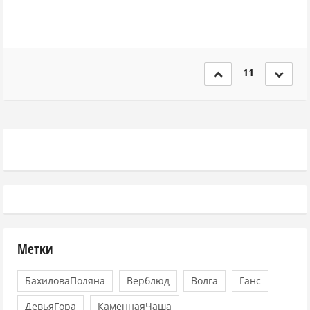
11
Метки
БахиловаПоляна
Верблюд
Волга
Ганс
ДевьяГора
КаменнаяЧаша