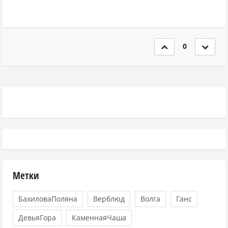
0
Метки
БахиловаПоляна
Верблюд
Волга
Ганс
ДевьяГора
КаменнаяЧаша