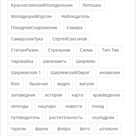
КрасноглинскийХолодильник
Лепешка
МолодецкийКурган
Наблюдатель
ПоходноеСнаряжение
Самара
СамарскаяЛука
СергейСаксонов
СтепанРазин
Стрельная
Схема
Тип-Тяв
Чарокайка
Шелехметь
Ширяево
Ширяевская-1
ШиряевскийОвраг
аномалии
блог
былички
видео
жигули
заповедник
история
карта
краеведение
легенды
нацпарк
новости
поход
путеводитель
растительность
скалодром
туризм
фауна
флора
фото
штольни