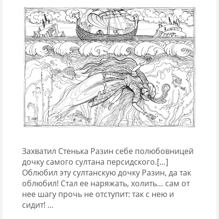
Захватил Стенька Разин себе полюбовницей
дочку самого султана персидского.[…]
Облюбил эту султанскую дочку Разин, да так
облюбил! Стал ее наряжать, холить… сам от
нее шагу прочь не отступит: так с нею и
сидит! …