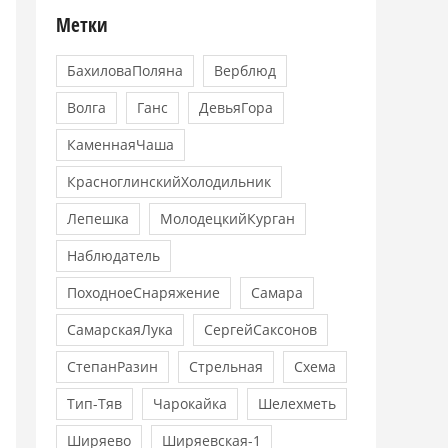
Метки
БахиловаПоляна
Верблюд
Волга
Ганс
ДевьяГора
КаменнаяЧаша
КрасноглинскийХолодильник
Лепешка
МолодецкийКурган
Наблюдатель
ПоходноеСнаряжение
Самара
СамарскаяЛука
СергейСаксонов
СтепанРазин
Стрельная
Схема
Тип-Тяв
Чарокайка
Шелехметь
Ширяево
Ширяевская-1