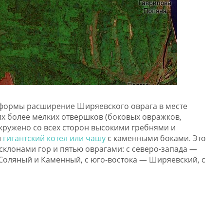
формы расширение Ширяевского оврага в месте
их более мелких отвершков (боковых овражков,
кружено со всех сторон высокими гребнями и
ы
гигантский котел или чашу
с каменными боками. Это
склонами гор и пятью оврагами: с северо-запада —
 Соляный и Каменный, с юго-востока — Ширяевский, с