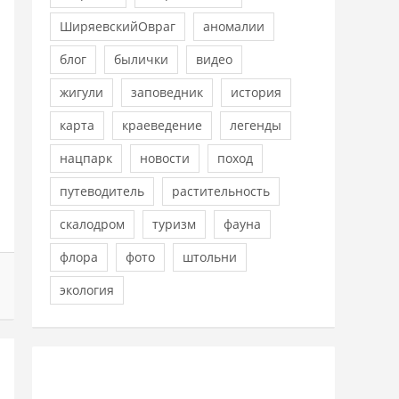
ШиряевскийОвраг
аномалии
блог
былички
видео
жигули
заповедник
история
карта
краеведение
легенды
нацпарк
новости
поход
путеводитель
растительность
скалодром
туризм
фауна
флора
фото
штольни
экология