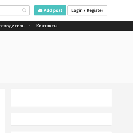
Add post
Login / Register
теводитель
Контакты