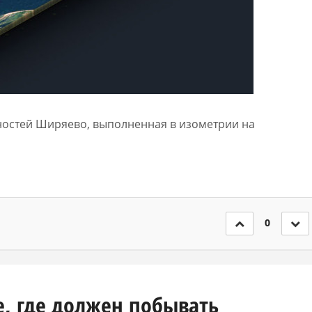
тностей Ширяево, выполненная в изометрии на
0
е, где должен побывать