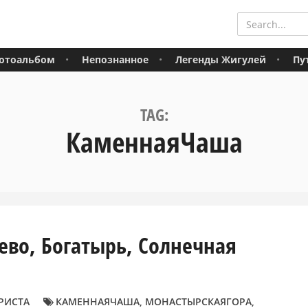
отоальбом
Непознанное
Легенды Жигулей
Пу
TAG:
КаменнаяЧаша
во, Богатырь, Солнечная
РИСТА
КАМЕННАЯЧАША
,
МОНАСТЫРСКАЯГОРА
,