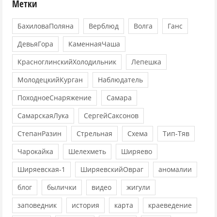
Метки
БахиловаПоляна
Верблюд
Волга
Ганс
ДевьяГора
КаменнаяЧаша
КрасноглинскийХолодильник
Лепешка
МолодецкийКурган
Наблюдатель
ПоходноеСнаряжение
Самара
СамарскаяЛука
СергейСаксонов
СтепанРазин
Стрельная
Схема
Тип-Тяв
Чарокайка
Шелехметь
Ширяево
Ширяевская-1
ШиряевскийОвраг
аномалии
блог
былички
видео
жигули
заповедник
история
карта
краеведение