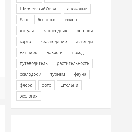
ШиряевскийОвраг
аномалии
блог
былички
видео
жигули
заповедник
история
карта
краеведение
легенды
нацпарк
новости
поход
путеводитель
растительность
скалодром
туризм
фауна
флора
фото
штольни
экология