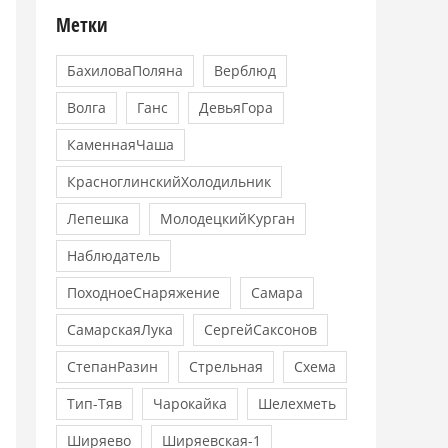
Метки
БахиловаПоляна
Верблюд
Волга
Ганс
ДевьяГора
КаменнаяЧаша
КрасноглинскийХолодильник
Лепешка
МолодецкийКурган
Наблюдатель
ПоходноеСнаряжение
Самара
СамарскаяЛука
СергейСаксонов
СтепанРазин
Стрельная
Схема
Тип-Тяв
Чарокайка
Шелехметь
Ширяево
Ширяевская-1