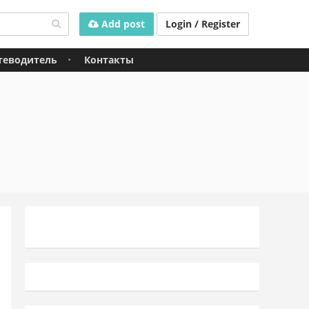
Add post
Login / Register
теводитель
Контакты