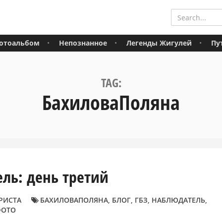
отоальбом
Непознанное
Легенды Жигулей
Пу
TAG:
БахиловаПоляна
ль: день третий
РИСТА
БАХИЛОВАПОЛЯНА
,
БЛОГ
,
ГБЗ
,
НАБЛЮДАТЕЛЬ
,
ФОТО