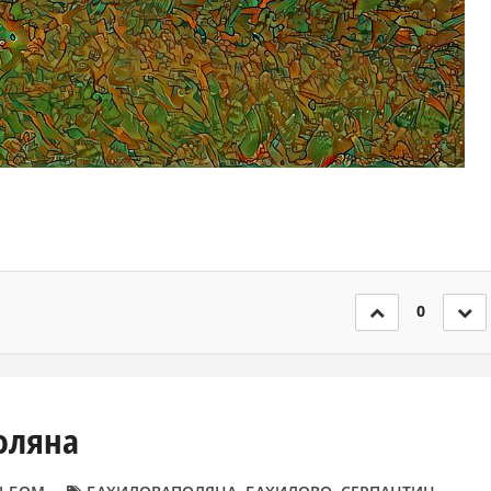
0
оляна